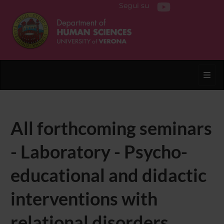
Segui su
Toggl
All forthcoming seminars
- Laboratory - Psycho-
educational and didactic
interventions with
relational disorders