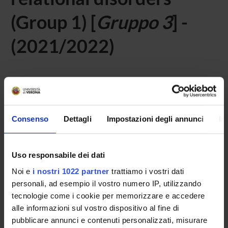
(Group 1) [
Gruppo 3
] -
(2021/2022)
Home
Teaching
Seminars
No recent seminar found relating to teaching Laboratory -
Consenso
Dettagli
Impostazioni degli annunci
In
Psycho-educational and didactic interventions with
relational disorders (Group 1).
Uso responsabile dei dati
Noi e
i nostri 1022 partner
trattiamo i vostri dati
personali, ad esempio il vostro numero IP, utilizzando
STUDYING
tecnologie come i cookie per memorizzare e accedere
COURSES
alle informazioni sul vostro dispositivo al fine di
pubblicare annunci e contenuti personalizzati, misurare