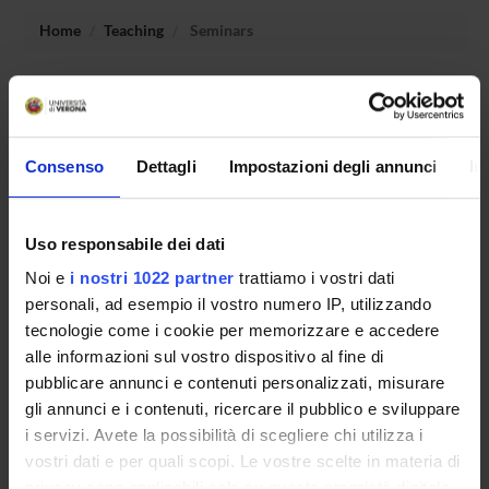
Home
Teaching
Seminars
No recent seminar found relating to teaching History of
Philosophy 2.
Consenso
Dettagli
Impostazioni degli annunci
In
STUDYING
Uso responsabile dei dati
COURSES
Noi e
i nostri 1022 partner
trattiamo i vostri dati
personali, ad esempio il vostro numero IP, utilizzando
PHD PROGRAMMES AND POSTGRADUATE
tecnologie come i cookie per memorizzare e accedere
TRAINING
alle informazioni sul vostro dispositivo al fine di
pubblicare annunci e contenuti personalizzati, misurare
Contacts
gli annunci e i contenuti, ricercare il pubblico e sviluppare
People
i servizi. Avete la possibilità di scegliere chi utilizza i
Places
vostri dati e per quali scopi. Le vostre scelte in materia di
privacy sono applicabili solo su questa proprietà digitale