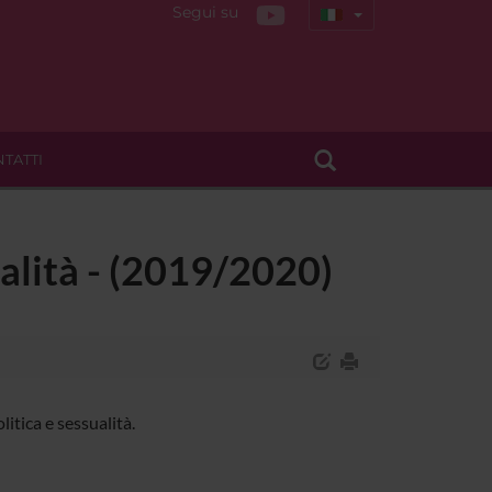
Segui su
TATTI
sualità - (2019/2020)
itica e sessualità.