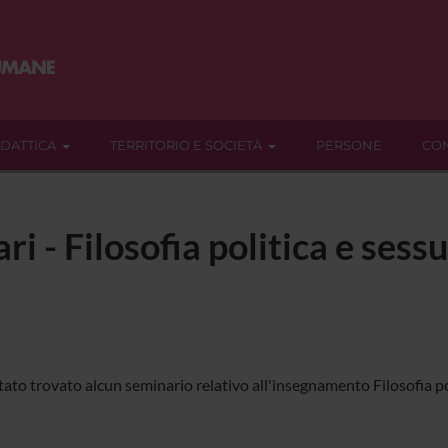
IDATTICA
TERRITORIO E SOCIETÀ
PERSONE
CON
ri - Filosofia politica e ses
ato trovato alcun seminario relativo all'insegnamento Filosofia pol