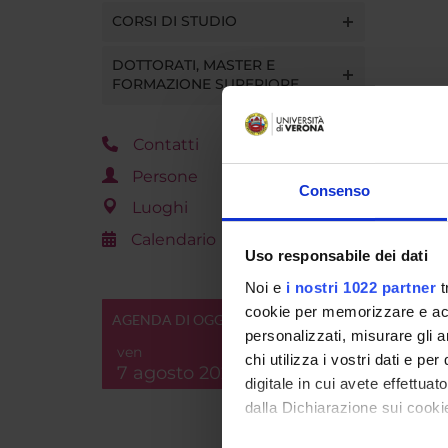
CORSI DI STUDIO
DOTTORATI, MASTER E
FORMAZIONE SUPERIORE
Contatti
Persone
Consenso
Luoghi
Calendario
Uso responsabile dei dati
Noi e
i nostri 1022 partner
t
cookie per memorizzare e acce
AGENDA DI OGGI
personalizzati, misurare gli an
ven
chi utilizza i vostri dati e pe
7 agosto 2026
digitale in cui avete effettua
dalla Dichiarazione sui cookie