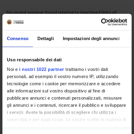
No recent seminar found relating to teaching Ethics of
Care.
Consenso
Dettagli
Impostazioni degli annunci
In
STUDYING
COURSES
Uso responsabile dei dati
Noi e
i nostri 1022 partner
trattiamo i vostri dati
PHD PROGRAMMES AND POSTGRADUATE
personali, ad esempio il vostro numero IP, utilizzando
TRAINING
tecnologie come i cookie per memorizzare e accedere
alle informazioni sul vostro dispositivo al fine di
Contacts
pubblicare annunci e contenuti personalizzati, misurare
People
gli annunci e i contenuti, ricercare il pubblico e sviluppare
Places
i servizi. Avete la possibilità di scegliere chi utilizza i
vostri dati e per quali scopi. Le vostre scelte in materia di
Calendar
privacy sono applicabili solo su questa proprietà digitale
in cui avete effettuato le vostre scelte. È possibile