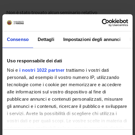
Non è stato trovato alcun seminario relativo
all'insegnamento Etica della cura.
Consenso
Dettagli
Impostazioni degli annunci
In
OFFERTA FORMATIVA
CORSI DI STUDIO
Uso responsabile dei dati
Noi e
i nostri 1022 partner
trattiamo i vostri dati
DOTTORATI, MASTER E FORMAZIONE SUPERIORE
personali, ad esempio il vostro numero IP, utilizzando
tecnologie come i cookie per memorizzare e accedere
Contatti
alle informazioni sul vostro dispositivo al fine di
Persone
pubblicare annunci e contenuti personalizzati, misurare
gli annunci e i contenuti, ricercare il pubblico e sviluppare
Luoghi
i servizi. Avete la possibilità di scegliere chi utilizza i
Calendario
vostri dati e per quali scopi. Le vostre scelte in materia di
privacy sono applicabili solo su questa proprietà digitale