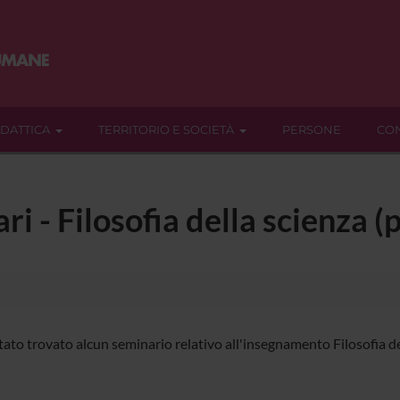
IDATTICA
TERRITORIO E SOCIETÀ
PERSONE
CON
ri - Filosofia della scienza 
ato trovato alcun seminario relativo all'insegnamento Filosofia del