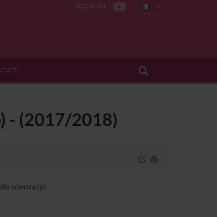
Segui su
TATTI
(p) - (2017/2018)
la scienza (p).