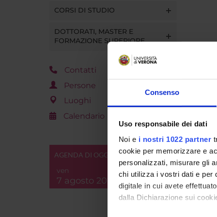
CORSI DI STUDIO
DOTTORATI, MASTER E
FORMAZIONE SUPERIORE
Contatti
Persone
Consenso
Luoghi
Calendario
Uso responsabile dei dati
Noi e
i nostri 1022 partner
t
cookie per memorizzare e acce
AGENDA DI OGGI
personalizzati, misurare gli an
ven
chi utilizza i vostri dati e pe
7 agosto 2026
digitale in cui avete effettua
dalla Dichiarazione sui cookie