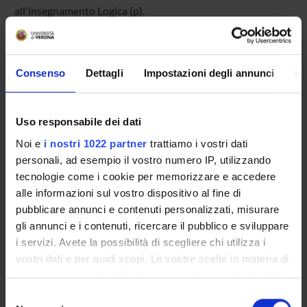
all'insegnamento Logica (p).
OFFERTA FORMATIVA
Consenso
Dettagli
Impostazioni degli annunci
In
CORSI DI STUDIO
Uso responsabile dei dati
DOTTORATI, MASTER E FORMAZIONE SUPERIORE
Noi e
i nostri 1022 partner
trattiamo i vostri dati
personali, ad esempio il vostro numero IP, utilizzando
Contatti
tecnologie come i cookie per memorizzare e accedere
Persone
alle informazioni sul vostro dispositivo al fine di
pubblicare annunci e contenuti personalizzati, misurare
Luoghi
gli annunci e i contenuti, ricercare il pubblico e sviluppare
Calendario
i servizi. Avete la possibilità di scegliere chi utilizza i
vostri dati e per quali scopi. Le vostre scelte in materia di
privacy sono applicabili solo su questa proprietà digitale
in cui avete effettuato le vostre scelte. È possibile
Selezione