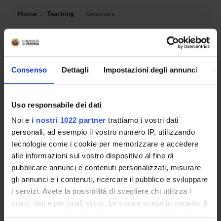
Home
Teaching
Seminars
No recent seminar found relating to teaching Esercitazioni.
Consenso
Dettagli
Impostazioni degli annunci
In
STUDYING
Uso responsabile dei dati
COURSES
Noi e
i nostri 1022 partner
trattiamo i vostri dati
PHD PROGRAMMES AND POSTGRADUATE
personali, ad esempio il vostro numero IP, utilizzando
TRAINING
tecnologie come i cookie per memorizzare e accedere
alle informazioni sul vostro dispositivo al fine di
Contacts
pubblicare annunci e contenuti personalizzati, misurare
gli annunci e i contenuti, ricercare il pubblico e sviluppare
People
i servizi. Avete la possibilità di scegliere chi utilizza i
Places
vostri dati e per quali scopi. Le vostre scelte in materia di
Calendar
privacy sono applicabili solo su questa proprietà digitale