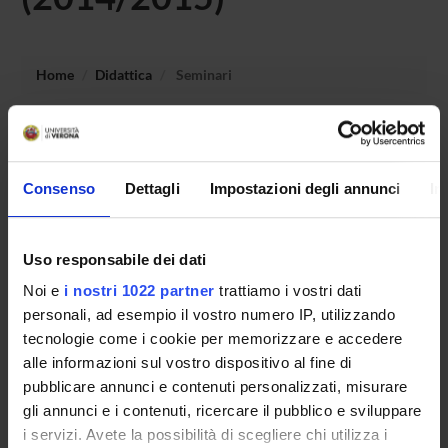
Home
Didattica
Seminari
Non è stato trovato alcun seminario relativo
all'insegnamento Letteratura italiana moderna e
contemporanea FI (i+p).
Consenso
Dettagli
Impostazioni degli annunci
In
Uso responsabile dei dati
OFFERTA FORMATIVA
Noi e
i nostri 1022 partner
trattiamo i vostri dati
CORSI DI STUDIO
personali, ad esempio il vostro numero IP, utilizzando
tecnologie come i cookie per memorizzare e accedere
DOTTORATI, MASTER E FORMAZIONE SUPERIORE
alle informazioni sul vostro dispositivo al fine di
pubblicare annunci e contenuti personalizzati, misurare
Contatti
gli annunci e i contenuti, ricercare il pubblico e sviluppare
i servizi. Avete la possibilità di scegliere chi utilizza i
Persone