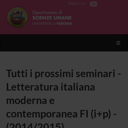
Segui su
Toggl
Tutti i prossimi seminari -
Letteratura italiana
moderna e
contemporanea FI (i+p) -
(2014/2015)