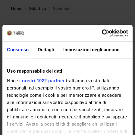
Home
Didattica
Seminari
Non è stato trovato alcun seminario relativo
all'insegnamento Sociologia generale e dei processi
culturali.
Consenso
Dettagli
Impostazioni degli annunci
In
OFFERTA FORMATIVA
Uso responsabile dei dati
CORSI DI STUDIO
Noi e
i nostri 1022 partner
trattiamo i vostri dati
personali, ad esempio il vostro numero IP, utilizzando
DOTTORATI, MASTER E FORMAZIONE SUPERIORE
tecnologie come i cookie per memorizzare e accedere
alle informazioni sul vostro dispositivo al fine di
Contatti
pubblicare annunci e contenuti personalizzati, misurare
gli annunci e i contenuti, ricercare il pubblico e sviluppare
Persone
i servizi. Avete la possibilità di scegliere chi utilizza i
Luoghi
vostri dati e per quali scopi. Le vostre scelte in materia di