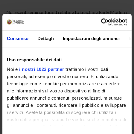
No recent seminar found relating to teaching Early Modern
History (i+p) .
Consenso
Dettagli
Impostazioni degli annunci
In
STUDYING
COURSES
Uso responsabile dei dati
Noi e
i nostri 1022 partner
trattiamo i vostri dati
PHD PROGRAMMES AND POSTGRADUATE
personali, ad esempio il vostro numero IP, utilizzando
TRAINING
tecnologie come i cookie per memorizzare e accedere
alle informazioni sul vostro dispositivo al fine di
Contacts
pubblicare annunci e contenuti personalizzati, misurare
People
gli annunci e i contenuti, ricercare il pubblico e sviluppare
Places
i servizi. Avete la possibilità di scegliere chi utilizza i
vostri dati e per quali scopi. Le vostre scelte in materia di
Calendar
privacy sono applicabili solo su questa proprietà digitale
in cui avete effettuato le vostre scelte. È possibile