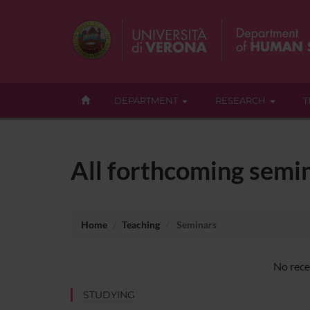
DEPARTMENT
RESEARCH
T
All forthcoming semin
Home
Teaching
Seminars
No rece
STUDYING