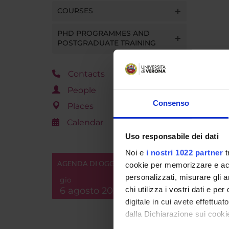
COURSES
PHD PROGRAMMES AND
POSTGRADUATE TRAINING
Contacts
People
Consenso
Places
Calendar
Uso responsabile dei dati
Noi e
i nostri 1022 partner
t
AGENDA DI OGGI
cookie per memorizzare e acce
personalizzati, misurare gli an
gio
6 agosto 2026
chi utilizza i vostri dati e pe
digitale in cui avete effettua
dalla Dichiarazione sui cookie