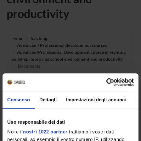
productivity
Home
Teaching
Advanced / Professional development courses
Advanced/Professional Development course in Fighting
bullying: improving school environment and productivity
Documents
Consenso
Dettagli
Impostazioni degli annunci
In
Overview
Enrolment Policy
Degree Programme
Uso responsabile dei dati
Courses
Noi e
i nostri 1022 partner
trattiamo i vostri dati
Notices
personali, ad esempio il vostro numero IP, utilizzando