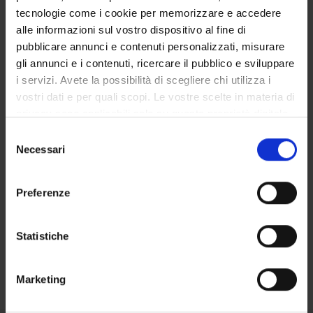
Governing bodies
tecnologie come i cookie per memorizzare e accedere
alle informazioni sul vostro dispositivo al fine di
pubblicare annunci e contenuti personalizzati, misurare
STUDYING
gli annunci e i contenuti, ricercare il pubblico e sviluppare
i servizi. Avete la possibilità di scegliere chi utilizza i
COURSES
vostri dati e per quali scopi. Le vostre scelte in materia di
privacy sono applicabili solo su questa proprietà digitale
PHD PROGRAMMES AND POSTGRADUATE
TRAINING
in cui avete effettuato le vostre scelte. È possibile
Selezione
modificare o revocare il proprio consenso in qualsiasi
Necessari
del
momento dalla Dichiarazione sui cookie o facendo clic
Contacts
consenso
sull'icona di attivazione della privacy.
People
Preferenze
Places
Con il tuo consenso, vorremmo anche:
Calendar
raccogliere informazioni sulla tua posizione
Statistiche
geografica, con un'approssimazione di qualche
metro,
Marketing
Identificare il tuo dispositivo, scansionandolo
attivamente alla ricerca di caratteristiche specifiche