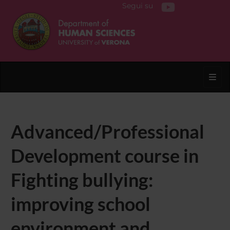
Segui su
Toggl
Advanced/Professional
Development course in
Fighting bullying:
improving school
environment and