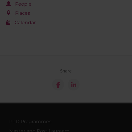
People
Places
Calendar
Share
PhD Programmes
Master and Post Lauream