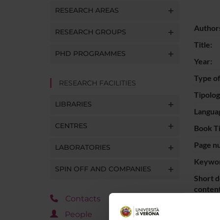
RESEARCH AREAS
Author
RESEARCH GROUPS
Title:
PHD PROGRAMMES
Year:
Type of
RESEARCH FACILITIES
Tipolo
LIBRARIES
Langua
CENTRES
Book Ti
Page n
LABORATORIES
Keywor
SPIN OFF AND COMPANIES
Short d
content
Contacts
People