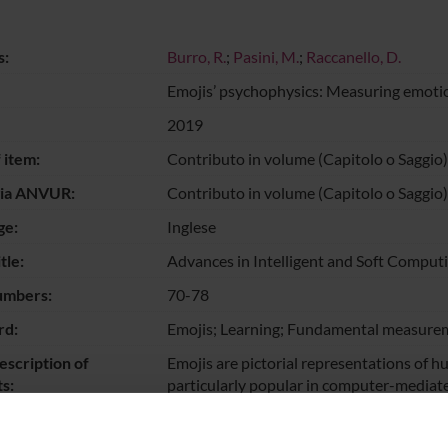
s:
Burro, R.
;
Pasini, M.
;
Raccanello, D.
Emojis’ psychophysics: Measuring emotio
2019
 item:
Contributo in volume (Capitolo o Saggio)
gia ANVUR:
Contributo in volume (Capitolo o Saggio)
ge:
Inglese
tle:
Advances in Intelligent and Soft Comput
umbers:
70-78
d:
Emojis; Learning; Fundamental measurem
escription of
Emojis are pictorial representations of 
s:
particularly popular in computer-media
they function as surrogates of real nonv
in absence of a verbal label they can re-s