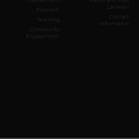
Department
Master and Post
Lauream
Research
Contact
Teaching
information
Community
Engagement