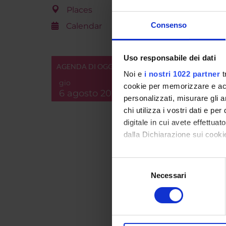
Places
Consenso
Calendar
Uso responsabile dei dati
AGENDA DI OGGI
Noi e
i nostri 1022 partner
t
gio
Product
cookie per memorizzare e acce
6 agosto 2026
personalizzati, misurare gli an
Handle 
chi utilizza i vostri dati e pe
Last Mo
digitale in cui avete effettua
dalla Dichiarazione sui cookie
Bibliog
Con il tuo consenso, vorrem
Selezione
raccogliere informazi
Necessari
del
Consul
Identificare il tuo di
consenso
digitali).
Approfondisci come vengono el
RELATE
modificare o ritirare il tuo 
TITLE