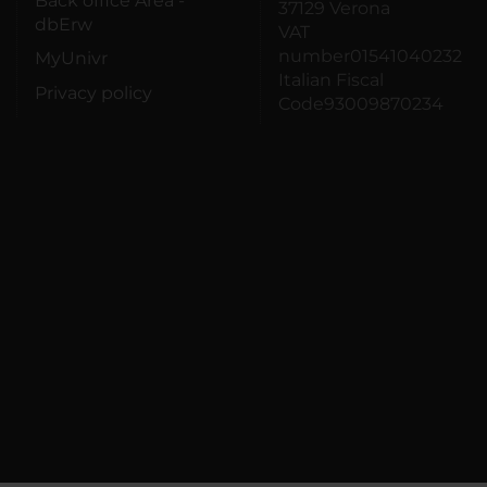
Back office Area -
37129 Verona
dbErw
VAT
number01541040232
MyUnivr
Italian Fiscal
Privacy policy
Code93009870234