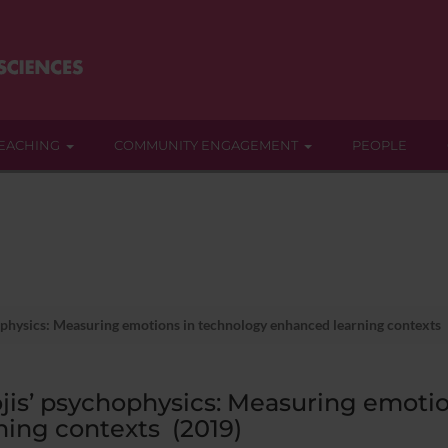
EACHING
COMMUNITY ENGAGEMENT
PEOPLE
physics: Measuring emotions in technology enhanced learning contexts
is’ psychophysics: Measuring emoti
ning contexts (2019)