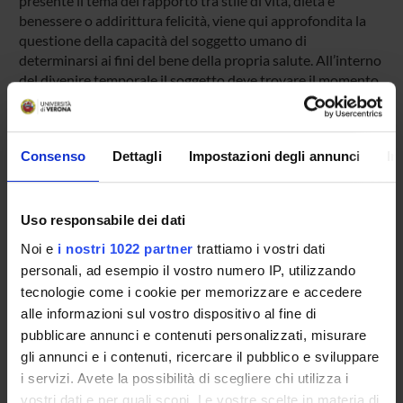
presente il tema del rapporto tra stile di vita, dieta e
benessere o addirittura felicità, viene qui approfondita la
questione della capacità del soggetto umano di
determinarsi ai fini del bene della propria salute. All’interno
del divenire temporale il soggetto deve trovare il momento
in cui comprendere il rapporto dialettico tra ragione e
desiderio, inerzia e bisogno, tra il proprio presente e il
proprio futuro: nel momento della scelta si apre, all’interno
Consenso
Dettagli
Impostazioni degli annunci
In
dello scorrere del tempo, lo spazio per la consapevolezza e
l’esperienza della responsabilità.
Product ID:
Uso responsabile dei dati
123480
Noi e
i nostri 1022 partner
trattiamo i vostri dati
Handle IRIS:
personali, ad esempio il vostro numero IP, utilizzando
11562/1052895
tecnologie come i cookie per memorizzare e accedere
Last Modified:
alle informazioni sul vostro dispositivo al fine di
November 6, 2022
pubblicare annunci e contenuti personalizzati, misurare
gli annunci e i contenuti, ricercare il pubblico e sviluppare
Bibliographic citation:
i servizi. Avete la possibilità di scegliere chi utilizza i
Erle, Giorgio
,
Dieta e tempo: la questione della capacità di
determinarsi del soggetto
Comportamento e salute
vostri dati e per quali scopi. Le vostre scelte in materia di