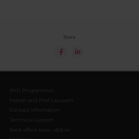
Share
PhD Programmes
Master and Post Lauream
Contact information
Technical support
Back office Area - dbErw