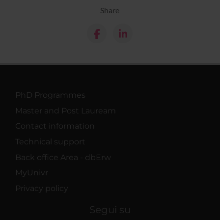
Share
PhD Programmes
Master and Post Lauream
Contact information
Technical support
Back office Area - dbErw
MyUnivr
Privacy policy
Segui su