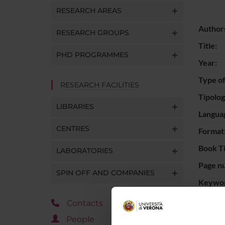
RESEARCH AREAS
Author
RESEARCH GROUPS
Title:
PHD PROGRAMMES
Year:
Type of
RESEARCH FACILITIES
Tipolo
LIBRARIES
Langua
CENTRES
Format
Book Ti
LABORATORIES
Page n
SPIN OFF AND COMPANIES
Keywor
Short d
Contacts
content
People