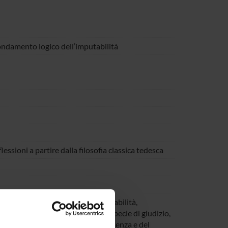
ondamento logico dell’imputabilità
ssioni a partire dalla filosofia classica tedesca
 della teoria hegeliana dell’imputabilità,
egel. Sulla base delle differenti specie di giudizio,
enti ai gradi dell’essere, dell’essenza e del