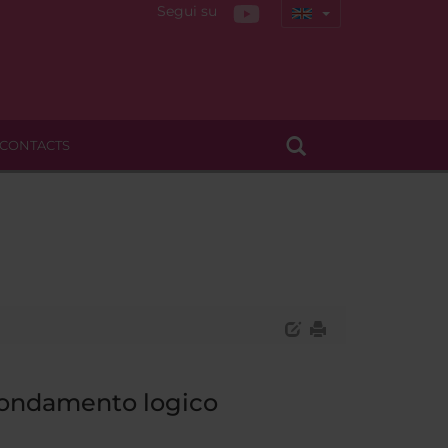
Segui su
CONTACTS
 fondamento logico