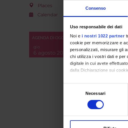
Places
Consenso
Calendar
Uso responsabile dei dati
Web pa
Noi e
i nostri 1022 partner
t
AGENDA DI OGGI
Product
cookie per memorizzare e acce
gio
personalizzati, misurare gli an
Handle 
6 agosto 2026
chi utilizza i vostri dati e pe
Last Mo
digitale in cui avete effettua
dalla Dichiarazione sui cookie
Bibliog
Con il tuo consenso, vorrem
Selezione
raccogliere informazi
Necessari
del
Consul
Identificare il tuo di
consenso
digitali).
Approfondisci come vengono el
RELATE
modificare o ritirare il tuo 
TITLE