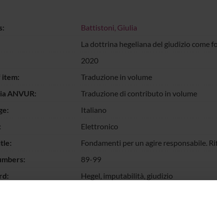
s:
Battistoni, Giulia
La dottrina hegeliana del giudizio come f
2020
 item:
Traduzione in volume
gia ANVUR:
Traduzione di contributo in volume
ge:
Italiano
:
Elettronico
tle:
Fondamenti per un agire responsabile. Rifle
umbers:
89-99
d:
Hegel, imputabilità, giudizio
escription of
L'Autore ricostruisce il fondamento logico
s:
ricavandolo dalla dottrina del giudizio di H
intese come successione di gradi corrispond