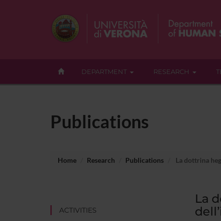
DEPARTMENT
RESEARCH
T
Publications
Home
Research
Publications
La dottrina heg
La d
dell
ACTIVITIES