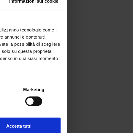
Informazioni sui cookie
utilizzando tecnologie come i
re annunci e contenuti
vete la possibilità di scegliere
li solo su questa proprietà
consenso in qualsiasi momento
alche metro,
Marketing
e specifiche (impronte
ezione dettagli
. Puoi
Accetta tutti
l media e per analizzare il