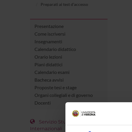
Preparati ai test d'accesso
Presentazione
Come iscriversi
Insegnamenti
Calendario didattico
Orario lezioni
Piani didattici
Calendario esami
Bacheca avvisi
Proposte tesi e stage
Organi collegiali e di governo
Docenti
Servizio Studenti
Internazionali