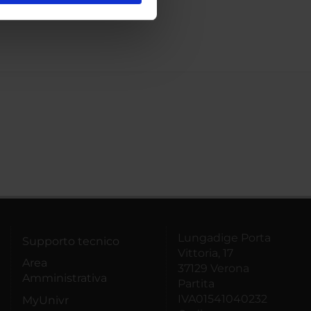
ostri partner che si occupano
azioni che hai fornito loro o
Lungadige Porta
Supporto tecnico
Vittoria, 17
Area
37129 Verona
Amministrativa
Partita
IVA01541040232
MyUnivr