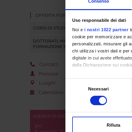
Consenso
OFFERTA FORMATIVA
Uso responsabile dei dati
CORSI DI STUDIO
Noi e
i nostri 1022 partner
t
cookie per memorizzare e acce
DOTTORATI, MASTER E
personalizzati, misurare gli an
FORMAZIONE SUPERIORE
chi utilizza i vostri dati e pe
digitale in cui avete effettua
Contatti
dalla Dichiarazione sui cookie
Persone
Con il tuo consenso, vorrem
Selezione
Luoghi
raccogliere informazi
Necessari
del
Calendario
Identificare il tuo di
consenso
digitali).
Approfondisci come vengono el
AGENDA DI OGGI
modificare o ritirare il tuo 
Rifiuta
gio
Utilizziamo i cookie per perso
6 agosto 2026