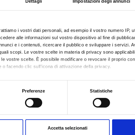
Dettagli
Impostazioni degli annunci
rattiamo i vostri dati personali, ad esempio il vostro numero IP, 
dere alle informazioni sul vostro dispositivo al fine di pubblica
nunci e i contenuti, ricercare il pubblico e sviluppare i servizi. A
r quali scopi. Le vostre scelte in materia di privacy sono applicabi
to le vostre scelte. È possibile modificare o revocare il proprio 
 o facendo clic sull'icona di attivazione della privacy.
mo anche:
oni sulla tua posizione geografica, con un'approssimazione di qu
Preferenze
Statistiche
spositivo, scansionandolo attivamente alla ricerca di caratteristich
aborati i tuoi dati personali e imposta le tue preferenze nella
s
consenso in qualsiasi momento dalla Dichiarazione sui cookie.
Accetta selezionati
nalizzare contenuti ed annunci, per fornire funzionalità dei socia