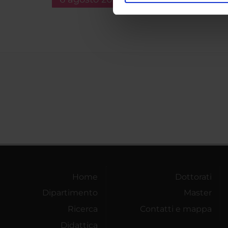
nostro traffico. Condividiamo 
di analisi dei dati web, pubbl
che hanno raccolto dal tuo uti
Home
Dottorati
Dipartimento
Master
Ricerca
Contatti e mappa
Didattica