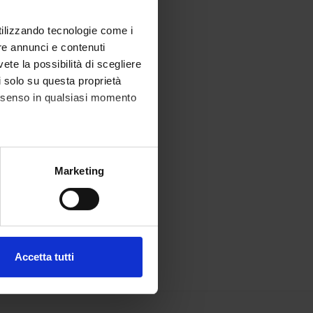
utilizzando tecnologie come i
re annunci e contenuti
vete la possibilità di scegliere
li solo su questa proprietà
consenso in qualsiasi momento
alche metro,
Marketing
e specifiche (impronte
ezione dettagli
. Puoi
Accetta tutti
l media e per analizzare il
ostri partner che si occupano
azioni che hai fornito loro o