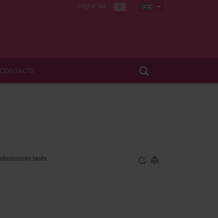
Segui su
CONTACTS
admissions tests