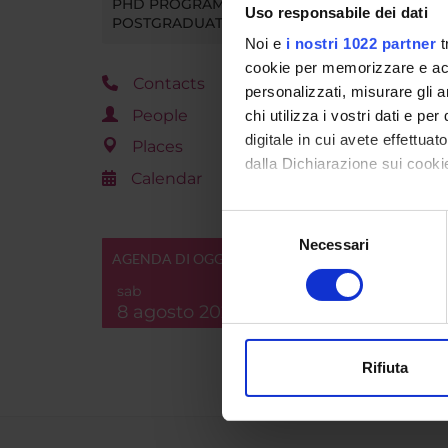
PHD PROGRAMMES AND
Uso responsabile dei dati
POSTGRADUATE TRAINING
Noi e
i nostri 1022 partner
t
cookie per memorizzare e acce
Contacts
personalizzati, misurare gli an
People
chi utilizza i vostri dati e pe
digitale in cui avete effettua
Places
dalla Dichiarazione sui cookie
Calendar
Con il tuo consenso, vorrem
Selezione
raccogliere informazi
Necessari
del
AGENDA DI OGGI
Identificare il tuo di
consenso
digitali).
sab
8 agosto 2026
Approfondisci come vengono el
modificare o ritirare il tuo 
Rifiuta
Utilizziamo i cookie per perso
nostro traffico. Condividiamo 
di analisi dei dati web, pubbl