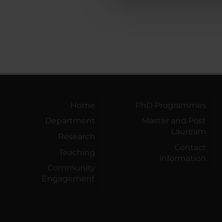
che hanno raccolto dal tuo uti
Home
PhD Programmes
Department
Master and Post
Lauream
Research
Contact
Teaching
information
Community
Engagement