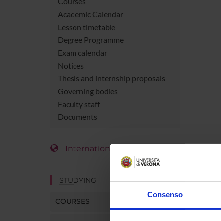
Courses
Academic Calendar
Lesson timetable
Degree Programme
Exam calendar
Notices
Thesis and internship proposals
Governing bodies
Faculty staff
Documents
International Students
STUDYING
Consenso
COURSES