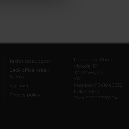
Lungadige Porta
Technical support
Vittoria, 17
Back office Area -
37129 Verona
dbErw
VAT
number01541040232
MyUnivr
Italian Fiscal
Privacy policy
Code93009870234