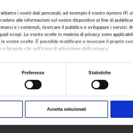
rattiamo i vostri dati personali, ad esempio il vostro numero IP, 
dere alle informazioni sul vostro dispositivo al fine di pubblica
nunci e i contenuti, ricercare il pubblico e sviluppare i servizi. A
r quali scopi. Le vostre scelte in materia di privacy sono applicabi
to le vostre scelte. È possibile modificare o revocare il proprio 
 o facendo clic sull'icona di attivazione della privacy.
mo anche:
oni sulla tua posizione geografica, con un'approssimazione di qu
Preferenze
Statistiche
spositivo, scansionandolo attivamente alla ricerca di caratteristich
aborati i tuoi dati personali e imposta le tue preferenze nella
s
consenso in qualsiasi momento dalla Dichiarazione sui cookie.
Accetta selezionati
nalizzare contenuti ed annunci, per fornire funzionalità dei socia
inoltre informazioni sul modo in cui utilizzi il nostro sito con i n
icità e social media, i quali potrebbero combinarle con altre inform