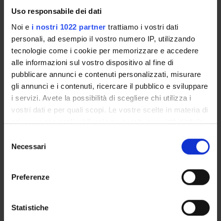
Calendario didattico
Uso responsabile dei dati
Insegnamenti
Noi e
i nostri 1022 partner
trattiamo i vostri dati
Orario lezioni
personali, ad esempio il vostro numero IP, utilizzando
Bulletin board
tecnologie come i cookie per memorizzare e accedere
Proposte tesi e stage
alle informazioni sul vostro dispositivo al fine di
Docenti
pubblicare annunci e contenuti personalizzati, misurare
gli annunci e i contenuti, ricercare il pubblico e sviluppare
i servizi. Avete la possibilità di scegliere chi utilizza i
STUDYING
vostri dati e per quali scopi. Le vostre scelte in materia di
privacy sono applicabili solo su questa proprietà digitale
COURSES
in cui avete effettuato le vostre scelte. È possibile
Selezione
modificare o revocare il proprio consenso in qualsiasi
PHD PROGRAMMES AND POSTGRADUATE
Necessari
del
TRAINING
momento dalla Dichiarazione sui cookie o facendo clic
consenso
sull'icona di attivazione della privacy.
Preferenze
Contacts
Con il tuo consenso, vorremmo anche:
People
raccogliere informazioni sulla tua posizione
Statistiche
Places
geografica, con un'approssimazione di qualche