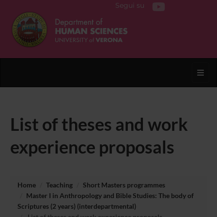
Segui su
Toggl
List of theses and work
experience proposals
Home
Teaching
Short Masters programmes
Master I in Anthropology and Bible Studies: The body of
Scriptures (2 years) (interdepartmental)
List of theses and work experience proposals