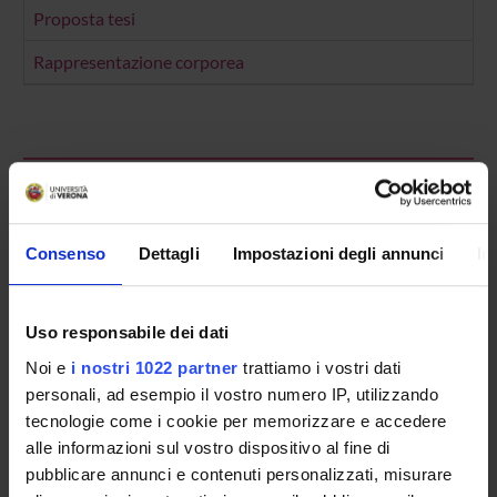
Proposta tesi
Rappresentazione corporea
Presentazione
Come iscriversi
Conoscenze iniziali - Saperi Minimi (OFA)
Consenso
Dettagli
Impostazioni degli annunci
In
Preparati con Univr
Insegnamenti
Calendario didattico
Uso responsabile dei dati
Orario lezioni
Noi e
i nostri 1022 partner
trattiamo i vostri dati
Piani didattici
personali, ad esempio il vostro numero IP, utilizzando
Calendario esami
tecnologie come i cookie per memorizzare e accedere
Bacheca avvisi
alle informazioni sul vostro dispositivo al fine di
Proposte tesi e stage
pubblicare annunci e contenuti personalizzati, misurare