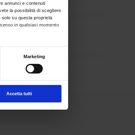
re annunci e contenuti
vete la possibilità di scegliere
li solo su questa proprietà
consenso in qualsiasi momento
partment
alche metro,
Marketing
e specifiche (impronte
ezione dettagli
. Puoi
Accetta tutti
l media e per analizzare il
ostri partner che si occupano
azioni che hai fornito loro o