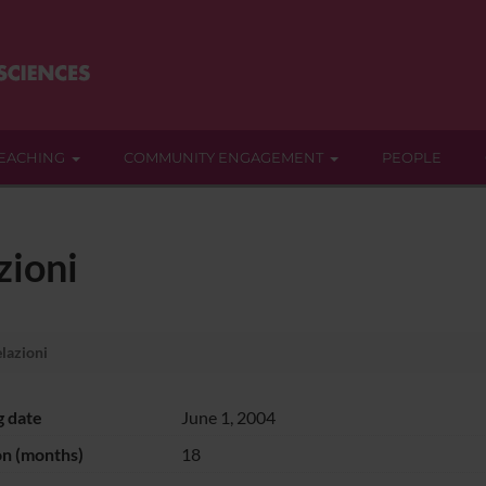
EACHING
COMMUNITY ENGAGEMENT
PEOPLE
zioni
elazioni
g date
June 1, 2004
on (months)
18