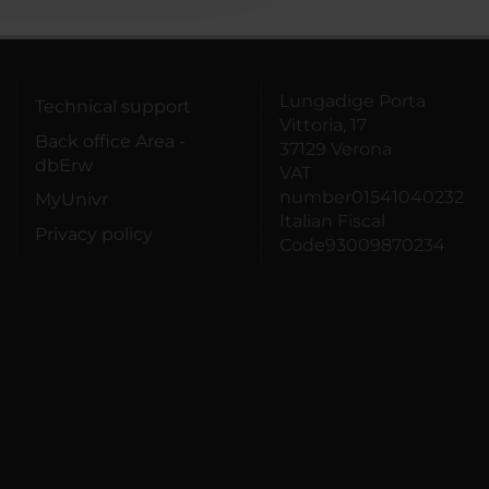
Lungadige Porta
Technical support
Vittoria, 17
Back office Area -
37129 Verona
dbErw
VAT
number01541040232
MyUnivr
Italian Fiscal
Privacy policy
Code93009870234