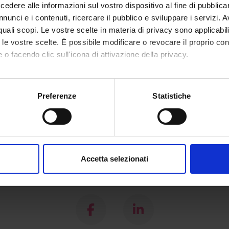
dere alle informazioni sul vostro dispositivo al fine di pubblica
nunci e i contenuti, ricercare il pubblico e sviluppare i servizi. A
NSORS:
r quali scopi. Le vostre scelte in materia di privacy sono applicabi
to le vostre scelte. È possibile modificare o revocare il proprio 
Funds:
assigned and managed by the de
 o facendo clic sull'icona di attivazione della privacy.
mo anche:
oni sulla tua posizione geografica, con un'approssimazione di qu
ECT PARTICIPANTS
Preferenze
Statistiche
spositivo, scansionandolo attivamente alla ricerca di caratteristich
 Pedrazza
aborati i tuoi dati personali e imposta le tue preferenze nella
s
consenso in qualsiasi momento dalla Dichiarazione sui cookie.
Accetta selezionati
nalizzare contenuti ed annunci, per fornire funzionalità dei socia
Share
inoltre informazioni sul modo in cui utilizzi il nostro sito con i n
icità e social media, i quali potrebbero combinarle con altre inform
lizzo dei loro servizi.