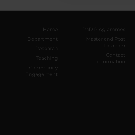
Home
PhD Programmes
Department
Master and Post
Lauream
Research
Contact
Teaching
information
Community
Engagement