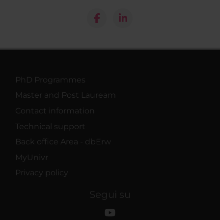
PhD Programmes
Master and Post Lauream
Contact information
Technical support
Back office Area - dbErw
MyUnivr
Privacy policy
Segui su