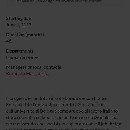
Analisi del job design attraverso diverse culture.
Starting date
June 1, 2017
Duration (months)
48
Departments
Human Sciences
Managers or local contacts
Brondino Margherita
Il progetto è condotto in collaborazione con Franco
Fraccaroli dell'università di Trento e Sara Zaniboni
dell'università di Bologna come gruppo di lavoro italiano
che a sua volta collabora con un team internazionale che
sta realizzando una analisi per esplorare come il job design
varia tra diverse culture, quanto la cultura nazionale