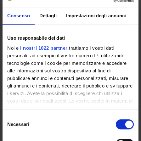
PROJECT PARTICIPANTS
Consenso
Dettagli
Impostazioni degli annunci
In
Leonardo Piasere
Uso responsabile dei dati
Noi e
i nostri 1022 partner
trattiamo i vostri dati
personali, ad esempio il vostro numero IP, utilizzando
ACTIVITIES
tecnologie come i cookie per memorizzare e accedere
alle informazioni sul vostro dispositivo al fine di
RESEARCH AREAS
pubblicare annunci e contenuti personalizzati, misurare
gli annunci e i contenuti, ricercare il pubblico e sviluppare
RESEARCH GROUPS
i servizi. Avete la possibilità di scegliere chi utilizza i
vostri dati e per quali scopi. Le vostre scelte in materia di
PHD PROGRAMMES
privacy sono applicabili solo su questa proprietà digitale
in cui avete effettuato le vostre scelte. È possibile
RESEARCH FACILITIES
Selezione
modificare o revocare il proprio consenso in qualsiasi
Necessari
del
momento dalla Dichiarazione sui cookie o facendo clic
LIBRARIES
consenso
sull'icona di attivazione della privacy.