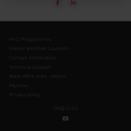
pubblicità e social media, i quali potrebbero combinarle
con altre informazioni che hai fornito loro o che hanno
raccolto dal tuo utilizzo dei loro servizi.
PhD Programmes
Master and Post Lauream
Contact information
Technical support
Back office Area - dbErw
MyUnivr
Privacy policy
Segui su