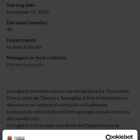
Starting date
November 15, 2017
Duration (months)
48
Departments
Human Sciences
Managers or local contacts
Piasere Leonardo
Il progetto prevede una survey etnografica fra i Rom della
Grecia centrale (Beozia e Tessaglia) al fine di individuare e
descrivere un insieme di comunità virtualmente
sconosciute nell'ambito dell'antropologia sociale e storica
del mondo rom.
Il progetto è finanziato con fondi del Dipartimento di
Scienze Umane.