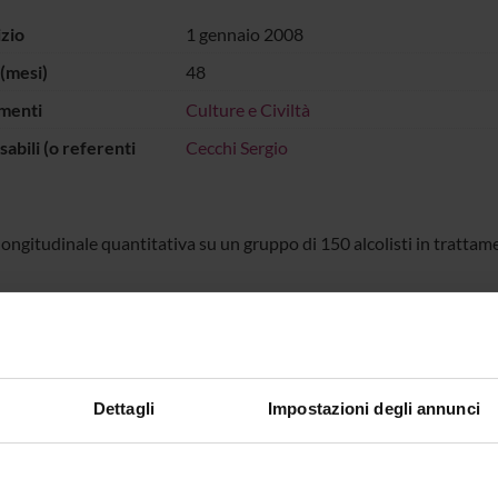
izio
1 gennaio 2008
(mesi)
48
menti
Culture e Civiltà
abili (o referenti
Cecchi Sergio
longitudinale quantitativa su un gruppo di 150 alcolisti in trattam
ECIPANTI AL PROGETTO
Cecchi
Professore associato
Luigi Tr
Dettagli
Impostazioni degli annunci