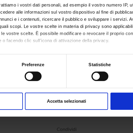
rattiamo i vostri dati personali, ad esempio il vostro numero IP, 
dere alle informazioni sul vostro dispositivo al fine di pubblica
nunci e i contenuti, ricercare il pubblico e sviluppare i servizi. A
r quali scopi. Le vostre scelte in materia di privacy sono applicabi
to le vostre scelte. È possibile modificare o revocare il proprio 
 o facendo clic sull'icona di attivazione della privacy.
mo anche:
oni sulla tua posizione geografica, con un'approssimazione di qu
Preferenze
Statistiche
spositivo, scansionandolo attivamente alla ricerca di caratteristich
aborati i tuoi dati personali e imposta le tue preferenze nella
s
consenso in qualsiasi momento dalla Dichiarazione sui cookie.
Accetta selezionati
nalizzare contenuti ed annunci, per fornire funzionalità dei socia
inoltre informazioni sul modo in cui utilizzi il nostro sito con i n
icità e social media, i quali potrebbero combinarle con altre inform
lizzo dei loro servizi.
Condividi