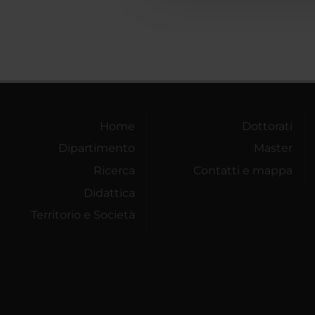
Home
Dottorati
Dipartimento
Master
Ricerca
Contatti e mappa
Didattica
Territorio e Società