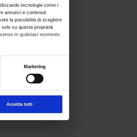
utilizzando tecnologie come i
re annunci e contenuti
vete la possibilità di scegliere
li solo su questa proprietà
consenso in qualsiasi momento
alche metro,
Marketing
e specifiche (impronte
ezione dettagli
. Puoi
Accetta tutti
l media e per analizzare il
ostri partner che si occupano
azioni che hai fornito loro o