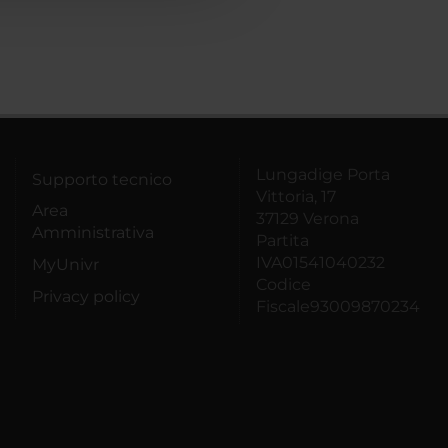
Lungadige Porta
Supporto tecnico
Vittoria, 17
Area
37129 Verona
Amministrativa
Partita
IVA01541040232
MyUnivr
Codice
Privacy policy
Fiscale93009870234