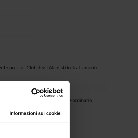
ento presso i Club degli Alcolisti in Trattamento
onca
Professore ordinario
Informazioni sui cookie