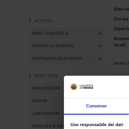
Data in
Durata 
ATTIVITÀ
Diparti
AREE DI RICERCA
Respons
locali)
GRUPPI DI RICERCA
DOTTORATI DI RICERCA
Analisi 
STRUTTURE
PART
BIBLIOTECHE
Sergio 
CENTRI
Consenso
LABORATORI
Uso responsabile dei dati
SPIN OFF E AZIENDE