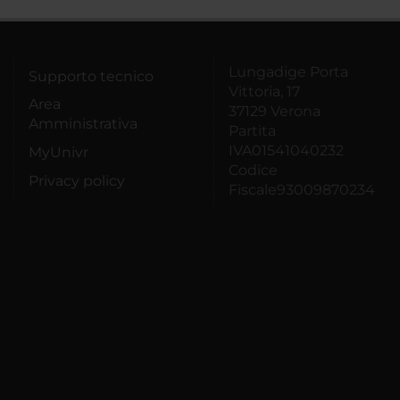
Lungadige Porta
Supporto tecnico
Vittoria, 17
Area
37129 Verona
Amministrativa
Partita
IVA01541040232
MyUnivr
Codice
Privacy policy
Fiscale93009870234