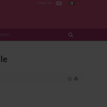
Segui su
TATTI
le