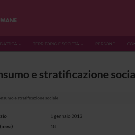
IDATTICA
TERRITORIO E SOCIETÀ
PERSONE
CON
sumo e stratificazione socia
sumo e stratificazione sociale
izio
1 gennaio 2013
(mesi)
18