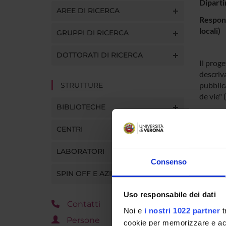
Diparti
AREE DI RICERCA
Respons
locali)
GRUPPI DI RICERCA
DOTTORATI DI RICERCA
Il prog
descriva
pubblic
STRUTTURE
de vie" 
BIBLIOTECHE
CENTRI
PART
Lorenzo
LABORATORI
Consenso
SPIN OFF E AZIENDE
AREE 
Uso responsabile dei dati
Contatti
Noi e
i nostri 1022 partner
t
Societ
Persone
SOCI
cookie per memorizzare e acce