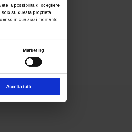
vete la possibilità di scegliere
li solo su questa proprietà
consenso in qualsiasi momento
alche metro,
Marketing
e specifiche (impronte
ezione dettagli
. Puoi
Accetta tutti
l media e per analizzare il
ostri partner che si occupano
azioni che hai fornito loro o