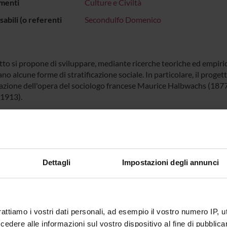
menti
Culture e Civiltà
abili (o referenti
Secondulfo Domenico
etto si propone di sviluppare, mediante ricerche teoriche ed empir
no alcune forme di stratificazione sociale. In particolare, il proget
azione dell'opera del sociologo francese Maurice Halbwachs (1877-1
(1913).
ECIPANTI AL PROGETTO
 Migliorati
Professore a contratto
Domenic
Dettagli
Impostazioni degli annunci
DI RICERCA COINVOLTE DAL PROGETTO
rattiamo i vostri dati personali, ad esempio il vostro numero IP, 
à inclusive e pratiche di cittadinanza
OLOGY
dere alle informazioni sul vostro dispositivo al fine di pubblica