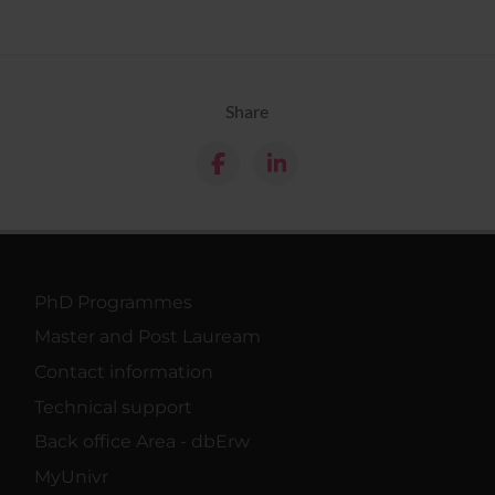
Share
PhD Programmes
Master and Post Lauream
Contact information
Technical support
Back office Area - dbErw
MyUnivr