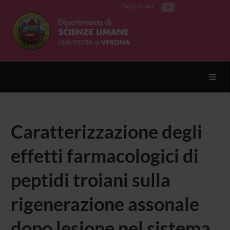
Segui su
Toggl
Caratterizzazione degli
effetti farmacologici di
peptidi troiani sulla
rigenerazione assonale
dopo lesione nel sistema