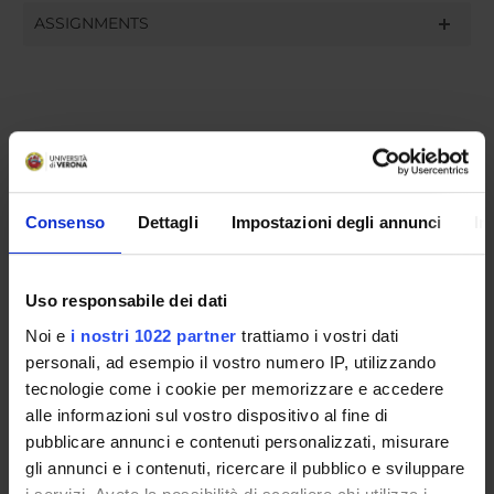
ASSIGNMENTS
ORGANISATION
GOVERNANCE
Consenso
Dettagli
Impostazioni degli annunci
In
COMMITTEES
DEPARTMENT ADMINISTRATION OFFICES
Uso responsabile dei dati
Noi e
i nostri 1022 partner
trattiamo i vostri dati
STUDENT ADMINISTRATION OFFICES
personali, ad esempio il vostro numero IP, utilizzando
tecnologie come i cookie per memorizzare e accedere
DEPARTMENT FACILITIES
alle informazioni sul vostro dispositivo al fine di
LIBRARIES
pubblicare annunci e contenuti personalizzati, misurare
gli annunci e i contenuti, ricercare il pubblico e sviluppare
CENTRES