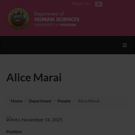
Segui su
Toggl
Alice Marai
Home
Department
People
Alice Marai
Position