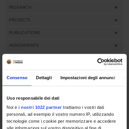
RESEARCH
PROJECTS
PUBLICATIONS
ASSIGNMENTS
ORGANISATION
Consenso
Dettagli
Impostazioni degli annunci
In
GOVERNANCE
Uso responsabile dei dati
COMMITTEES
Noi e
i nostri 1022 partner
trattiamo i vostri dati
personali, ad esempio il vostro numero IP, utilizzando
DEPARTMENT ADMINISTRATION OFFICES
tecnologie come i cookie per memorizzare e accedere
STUDENT ADMINISTRATION OFFICES
alle informazioni sul vostro dispositivo al fine di