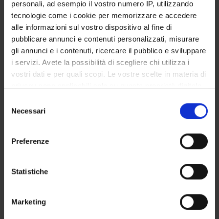
UFFICI E STRUTTURE DI SERVIZIO
personali, ad esempio il vostro numero IP, utilizzando
tecnologie come i cookie per memorizzare e accedere
SERVIZI DI SEGRETERIA STUDENTI
alle informazioni sul vostro dispositivo al fine di
pubblicare annunci e contenuti personalizzati, misurare
STRUTTURE DEL DIPARTIMENTO
gli annunci e i contenuti, ricercare il pubblico e sviluppare
i servizi. Avete la possibilità di scegliere chi utilizza i
BIBLIOTECHE
vostri dati e per quali scopi. Le vostre scelte in materia di
privacy sono applicabili solo su questa proprietà digitale
CENTRI
in cui avete effettuato le vostre scelte. È possibile
Selezione
modificare o revocare il proprio consenso in qualsiasi
Necessari
LABORATORI
del
momento dalla Dichiarazione sui cookie o facendo clic
consenso
SPIN OFF E AZIENDE
sull'icona di attivazione della privacy.
Preferenze
SPAZI COMUNI DEL DIPARTIMENTO
Con il tuo consenso, vorremmo anche:
raccogliere informazioni sulla tua posizione
Statistiche
Contatti
geografica, con un'approssimazione di qualche
metro,
Persone
Marketing
Identificare il tuo dispositivo, scansionandolo
Luoghi
attivamente alla ricerca di caratteristiche specifiche