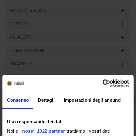
TERZA MISSIONE
RICERCA
PROGETTI
PUBBLICAZIONI
INCARICHI
ORGANIZZAZIONE
Consenso
Dettagli
Impostazioni degli annunci
In
GOVERNANCE
Uso responsabile dei dati
COMMISSIONI
Noi e
i nostri 1022 partner
trattiamo i vostri dati