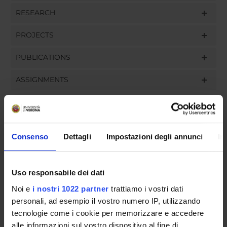
RESEARCH
PROJECTS
PUBLICATIONS
ASSIGNMENTS
ORGANISATION
Consenso
Dettagli
Impostazioni degli annunci
In
GOVERNANCE
Uso responsabile dei dati
COMMITTEES
Noi e
i nostri 1022 partner
trattiamo i vostri dati
personali, ad esempio il vostro numero IP, utilizzando
DEPARTMENT ADMINISTRATION OFFICES
tecnologie come i cookie per memorizzare e accedere
STUDENT ADMINISTRATION OFFICES
alle informazioni sul vostro dispositivo al fine di