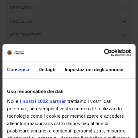
RESEARCH
PROJECTS
ASSIGNMENTS
ORGANISATION
Consenso
Dettagli
Impostazioni degli annunci
In
GOVERNANCE
Uso responsabile dei dati
COMMITTEES
Noi e
i nostri 1022 partner
trattiamo i vostri dati
personali, ad esempio il vostro numero IP, utilizzando
DEPARTMENT ADMINISTRATION OFFICES
tecnologie come i cookie per memorizzare e accedere
STUDENT ADMINISTRATION OFFICES
alle informazioni sul vostro dispositivo al fine di
pubblicare annunci e contenuti personalizzati, misurare
DEPARTMENT FACILITIES