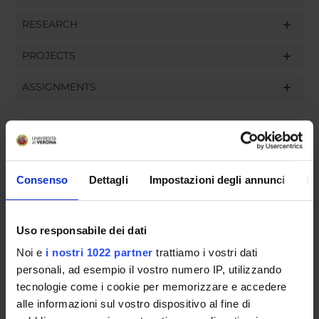
RESEARCH
PROJECTS
ASSIGNMENTS
ORGANISATION
Consenso
Dettagli
Impostazioni degli annunci
In
GOVERNANCE
COMMITTEES
Uso responsabile dei dati
Noi e
i nostri 1022 partner
trattiamo i vostri dati
DEPARTMENT ADMINISTRATION OFFICES
personali, ad esempio il vostro numero IP, utilizzando
tecnologie come i cookie per memorizzare e accedere
STUDENT ADMINISTRATION OFFICES
alle informazioni sul vostro dispositivo al fine di