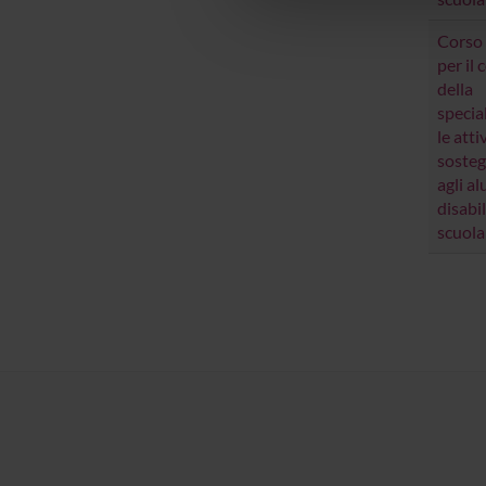
che hanno raccolto dal tuo uti
Corso 
per il
della
specia
le atti
sosteg
agli a
disabil
scuol