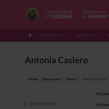
DEPARTMENT
RESEARCH
T
Antonia Casiero
Home
Department
People
Antonia Casiero
Not pre
ORGANISATION
Positio