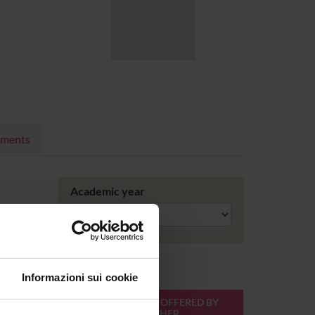
nments
Academic year
Informazioni sui cookie
ONLINE
TEACHER
MODULES OFFERED BY
CREDITS
THIS TEACHER