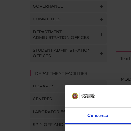
GOVERNANCE
COMMITTEES
DEPARTMENT
ADMINISTRATION OFFICES
STUDENT ADMINISTRATION
OFFICES
Teac
DEPARTMENT FACILITIES
MOD
LIBRARIES
Modules
Click o
CENTRES
LABORATORIES
Consenso
SPIN OFF AND COMPANIES
COUR