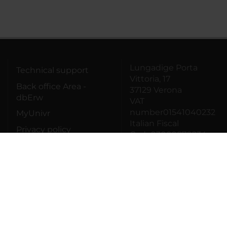
Lungadige Porta
Technical support
Vittoria, 17
Back office Area -
37129 Verona
dbErw
VAT
number01541040232
MyUnivr
Italian Fiscal
Privacy policy
Code93009870234