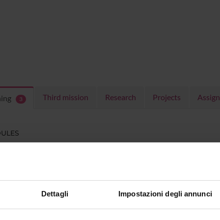
Third mission
Research
Projects
Assig
hing
3
ULES
 running in the period selected:
3
.
n the module to see the timetable and course details.
Dettagli
Impostazioni degli annunci
SE
NAME
TOTAL
CREDITS