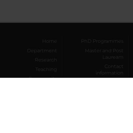
Home
PhD Programmes
Department
Master and Post
Lauream
Research
Contact
Teaching
information
Community
Engagement