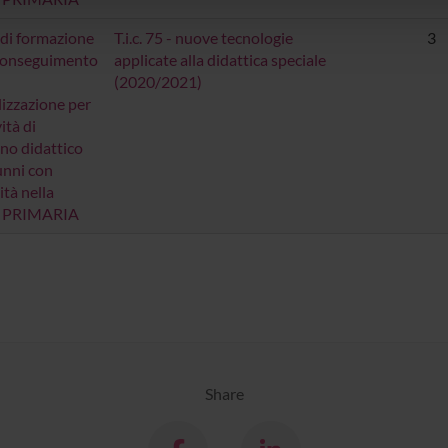
lizzo dei loro servizi.
di formazione
T.i.c. 75 - nuove tecnologie
3
 conseguimento
applicate alla didattica speciale
(2020/2021)
lizzazione per
vità di
no didattico
lunni con
ità nella
a PRIMARIA
Share