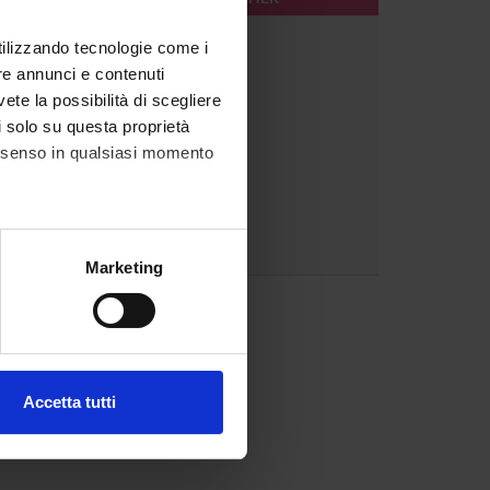
1
utilizzando tecnologie come i
re annunci e contenuti
vete la possibilità di scegliere
li solo su questa proprietà
consenso in qualsiasi momento
alche metro,
Marketing
e specifiche (impronte
1
ezione dettagli
. Puoi
Accetta tutti
l media e per analizzare il
ostri partner che si occupano
azioni che hai fornito loro o