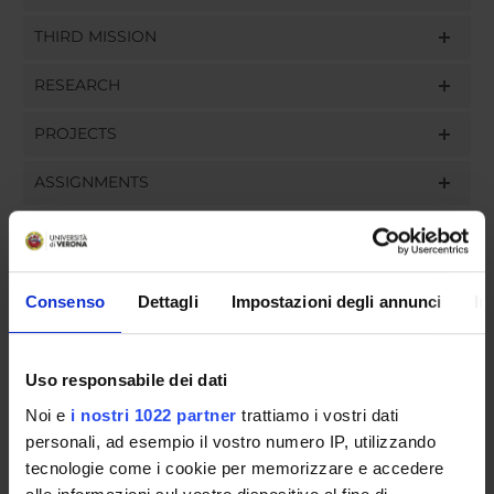
THIRD MISSION
RESEARCH
PROJECTS
ASSIGNMENTS
Consenso
Dettagli
Impostazioni degli annunci
In
ORGANISATION
GOVERNANCE
Uso responsabile dei dati
COMMITTEES
Noi e
i nostri 1022 partner
trattiamo i vostri dati
personali, ad esempio il vostro numero IP, utilizzando
DEPARTMENT ADMINISTRATION OFFICES
tecnologie come i cookie per memorizzare e accedere