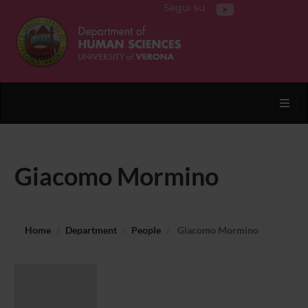
Segui su
Toggl
Giacomo Mormino
Home
Department
People
Giacomo Mormino