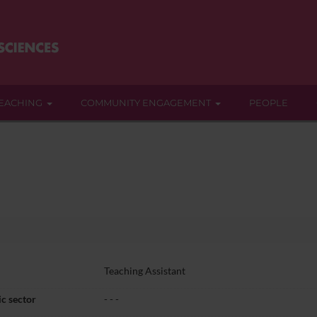
EACHING
COMMUNITY ENGAGEMENT
PEOPLE
Teaching Assistant
c sector
- - -