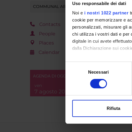
Uso responsabile dei dati
Nido Eco 
COMMUNAL AREA
Noi e
i nostri 1022 partner
t
cookie per memorizzare e acce
Contacts
personalizzati, misurare gli an
People
chi utilizza i vostri dati e pe
digitale in cui avete effettua
Places
dalla Dichiarazione sui cookie
Calendar
Con il tuo consenso, vorrem
Selezione
raccogliere informazi
Necessari
del
AGENDA DI OGGI
Identificare il tuo di
consenso
digitali).
ven
7 agosto 2026
Approfondisci come vengono el
modificare o ritirare il tuo 
Rifiuta
Utilizziamo i cookie per perso
nostro traffico. Condividiamo 
di analisi dei dati web, pubbl