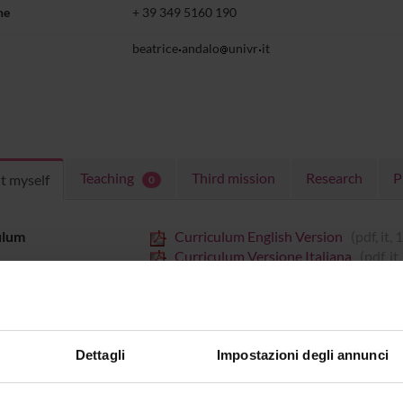
ne
+ 39 349 5160 190
beatrice
andalo
univr
it
Teaching
Third mission
Research
P
t myself
0
ulum
Curriculum English Version
(pdf, it
Curriculum Versione Italiana
(pdf, i
 in Scienze Umane - Curriculum di Psicologia. Collabotarice dell'SLD-Lab. S
uccessivamente in Scienze della Formazione - Esperto nei Processi Formativi - e 
Dettagli
Impostazioni degli annunci
o la relazione tra sviluppo grosso-motorio e sviluppo linguistico in bambini in
enza pluriennale come pedagogista in asili nido con uno specifico progetto e