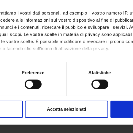
Motorio).
rattiamo i vostri dati personali, ad esempio il vostro numero IP, 
dere alle informazioni sul vostro dispositivo al fine di pubblica
nunci e i contenuti, ricercare il pubblico e sviluppare i servizi. A
r quali scopi. Le vostre scelte in materia di privacy sono applicabi
to le vostre scelte. È possibile modificare o revocare il proprio 
 o facendo clic sull'icona di attivazione della privacy.
mo anche:
oni sulla tua posizione geografica, con un'approssimazione di qu
Preferenze
Statistiche
spositivo, scansionandolo attivamente alla ricerca di caratteristich
aborati i tuoi dati personali e imposta le tue preferenze nella
s
consenso in qualsiasi momento dalla Dichiarazione sui cookie.
Accetta selezionati
nalizzare contenuti ed annunci, per fornire funzionalità dei socia
inoltre informazioni sul modo in cui utilizzi il nostro sito con i n
icità e social media, i quali potrebbero combinarle con altre inform