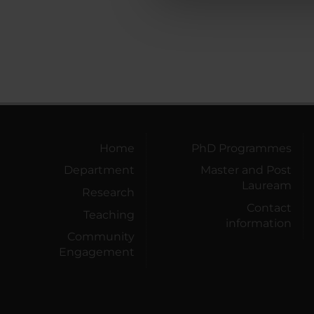
che hanno raccolto dal tuo uti
Home
PhD Programmes
Department
Master and Post
Lauream
Research
Contact
Teaching
information
Community
Engagement