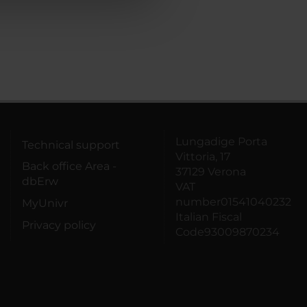
Lungadige Porta
Technical support
Vittoria, 17
Back office Area -
37129 Verona
dbErw
VAT
number01541040232
MyUnivr
Italian Fiscal
Privacy policy
Code93009870234