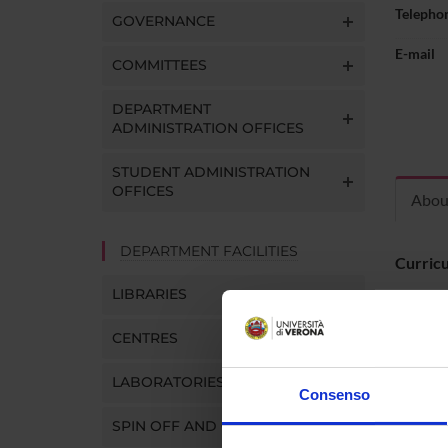
Telepho
GOVERNANCE
E-mail
COMMITTEES
DEPARTMENT
ADMINISTRATION OFFICES
STUDENT ADMINISTRATION
OFFICES
Abou
DEPARTMENT FACILITIES
Curric
LIBRARIES
CENTRES
Dottorato
LABORATORIES
Fisica; s
Consenso
riguardan
SPIN OFF AND COMPANIES
un'esperi