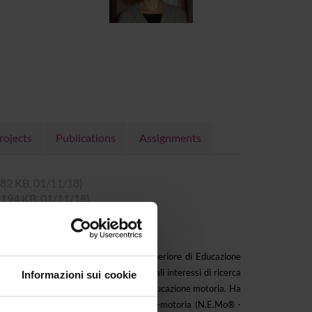
rojects
Publications
Assignments
, 182 KB, 01/11/18)
t, 194 KB, 01/11/18)
i è dapprima Diplomata all'Istituto Superiore di Educazione
in Scienze Pedagogiche. I suoi principali interessi di ricerca
Informazioni sui cookie
 fascia 0-6 anni, e l'insegnamento dell'educazione motoria. Ha
ducativo basato sull'esperienza corporeo-motoria (N.E.Mo® -