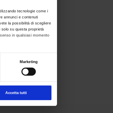
utilizzando tecnologie come i
re annunci e contenuti
vete la possibilità di scegliere
li solo su questa proprietà
consenso in qualsiasi momento
alche metro,
Marketing
e specifiche (impronte
ezione dettagli
. Puoi
Accetta tutti
l media e per analizzare il
ostri partner che si occupano
azioni che hai fornito loro o