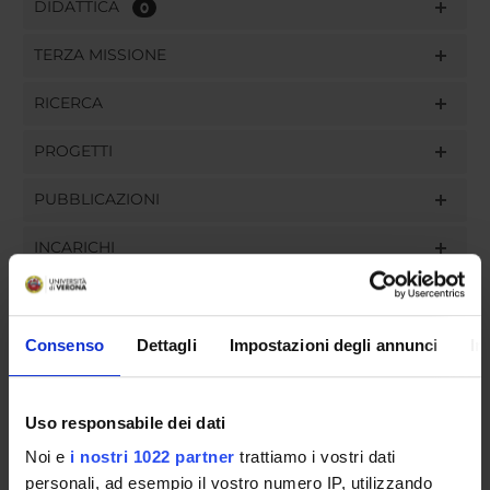
DIDATTICA
0
TERZA MISSIONE
RICERCA
PROGETTI
PUBBLICAZIONI
INCARICHI
Consenso
Dettagli
Impostazioni degli annunci
In
ORGANIZZAZIONE
GOVERNANCE
Uso responsabile dei dati
Noi e
i nostri 1022 partner
trattiamo i vostri dati
COMMISSIONI
personali, ad esempio il vostro numero IP, utilizzando