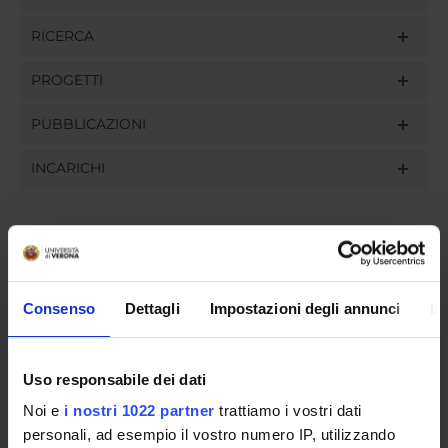
RICERCA
PROGETTI
PUBBLICAZIONI
INCARICHI
ORGANIZZAZIONE
Consenso
Dettagli
Impostazioni degli annunci
In
GOVERNANCE
COMMISSIONI
Uso responsabile dei dati
UFFICI E STRUTTURE DI SERVIZIO
Noi e
i nostri 1022 partner
trattiamo i vostri dati
personali, ad esempio il vostro numero IP, utilizzando