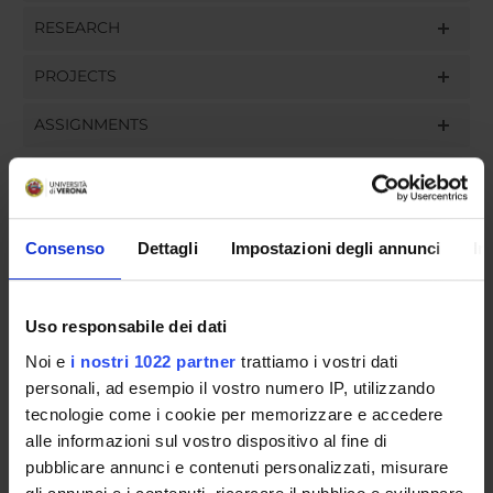
RESEARCH
PROJECTS
ASSIGNMENTS
ORGANISATION
Consenso
Dettagli
Impostazioni degli annunci
In
GOVERNANCE
Uso responsabile dei dati
COMMITTEES
Noi e
i nostri 1022 partner
trattiamo i vostri dati
personali, ad esempio il vostro numero IP, utilizzando
DEPARTMENT ADMINISTRATION OFFICES
tecnologie come i cookie per memorizzare e accedere
STUDENT ADMINISTRATION OFFICES
alle informazioni sul vostro dispositivo al fine di
pubblicare annunci e contenuti personalizzati, misurare
DEPARTMENT FACILITIES