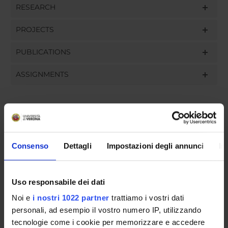
RESEARCH
PROJECTS
PUBLICATIONS
ASSIGNMENTS
ORGANISATION
Consenso
Dettagli
Impostazioni degli annunci
In
GOVERNANCE
COMMITTEES
Uso responsabile dei dati
DEPARTMENT ADMINISTRATION OFFICES
Noi e
i nostri 1022 partner
trattiamo i vostri dati
personali, ad esempio il vostro numero IP, utilizzando
STUDENT ADMINISTRATION OFFICES
tecnologie come i cookie per memorizzare e accedere