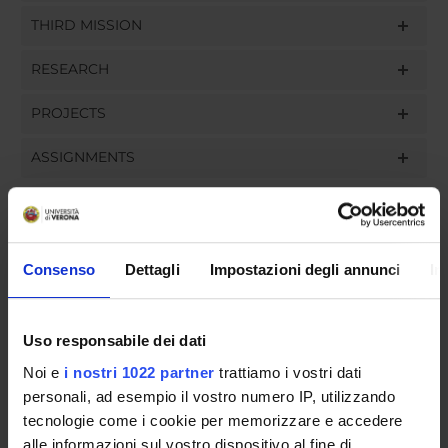
THIRD MISSION
RESEARCH
PROJECTS
ASSIGNMENTS
ORGANISATION
Consenso
Dettagli
Impostazioni degli annunci
In
GOVERNANCE
Uso responsabile dei dati
COMMITTEES
Noi e
i nostri 1022 partner
trattiamo i vostri dati
personali, ad esempio il vostro numero IP, utilizzando
DEPARTMENT ADMINISTRATION OFFICES
tecnologie come i cookie per memorizzare e accedere
STUDENT ADMINISTRATION OFFICES
alle informazioni sul vostro dispositivo al fine di