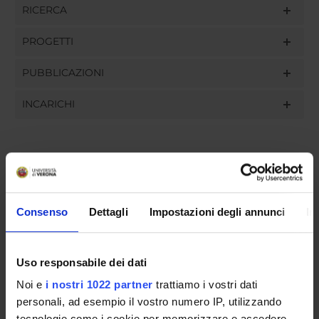
RICERCA
PROGETTI
PUBBLICAZIONI
INCARICHI
ORGANIZZAZIONE
Consenso
Dettagli
Impostazioni degli annunci
In
GOVERNANCE
COMMISSIONI
Uso responsabile dei dati
UFFICI E STRUTTURE DI SERVIZIO
Noi e
i nostri 1022 partner
trattiamo i vostri dati
personali, ad esempio il vostro numero IP, utilizzando
SERVIZI DI SEGRETERIA STUDENTI
tecnologie come i cookie per memorizzare e accedere