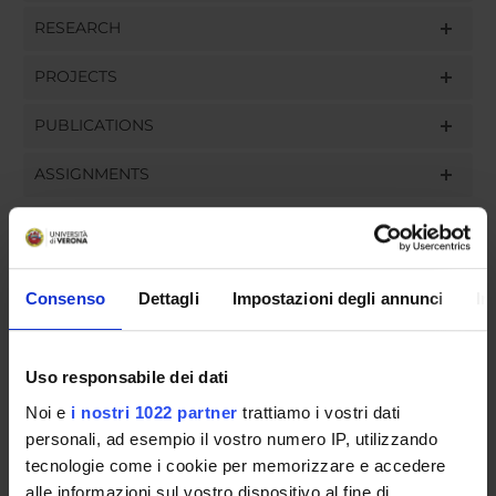
RESEARCH
PROJECTS
PUBLICATIONS
ASSIGNMENTS
ORGANISATION
Consenso
Dettagli
Impostazioni degli annunci
In
GOVERNANCE
Uso responsabile dei dati
COMMITTEES
Noi e
i nostri 1022 partner
trattiamo i vostri dati
personali, ad esempio il vostro numero IP, utilizzando
DEPARTMENT ADMINISTRATION OFFICES
tecnologie come i cookie per memorizzare e accedere
STUDENT ADMINISTRATION OFFICES
alle informazioni sul vostro dispositivo al fine di