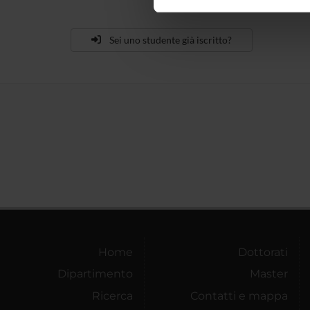
nostro traffico. Condividiamo 
di analisi dei dati web, pubbl
che hanno raccolto dal tuo uti
Sei uno studente già iscritto?
Home
Dottorati
Dipartimento
Master
Ricerca
Contatti e mappa