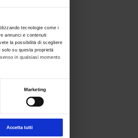
utilizzando tecnologie come i
re annunci e contenuti
vete la possibilità di scegliere
li solo su questa proprietà
consenso in qualsiasi momento
alche metro,
Marketing
e specifiche (impronte
ezione dettagli
. Puoi
Accetta tutti
l media e per analizzare il