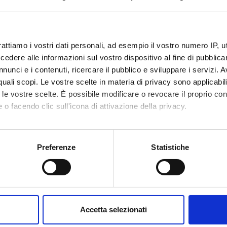
rattiamo i vostri dati personali, ad esempio il vostro numero IP, 
dere alle informazioni sul vostro dispositivo al fine di pubblica
nunci e i contenuti, ricercare il pubblico e sviluppare i servizi. A
r quali scopi. Le vostre scelte in materia di privacy sono applicabi
to le vostre scelte. È possibile modificare o revocare il proprio 
 o facendo clic sull'icona di attivazione della privacy.
mo anche:
oni sulla tua posizione geografica, con un'approssimazione di qu
Preferenze
Statistiche
spositivo, scansionandolo attivamente alla ricerca di caratteristich
aborati i tuoi dati personali e imposta le tue preferenze nella
s
consenso in qualsiasi momento dalla Dichiarazione sui cookie.
Accetta selezionati
nalizzare contenuti ed annunci, per fornire funzionalità dei socia