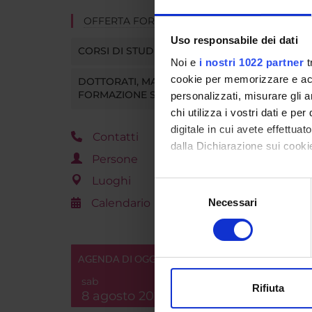
OFFERTA FORMATIVA
Uso responsabile dei dati
CORSI DI STUDIO
Noi e
i nostri 1022 partner
t
cookie per memorizzare e acce
DOTTORATI, MASTER E
FORMAZIONE SUPERIORE
personalizzati, misurare gli an
chi utilizza i vostri dati e pe
digitale in cui avete effettua
Contatti
dalla Dichiarazione sui cookie
Persone
Con il tuo consenso, vorrem
Luoghi
Selezione
raccogliere informazi
Calendario
Necessari
del
Identificare il tuo di
consenso
digitali).
Approfondisci come vengono el
AGENDA DI OGGI
modificare o ritirare il tuo 
sab
Rifiuta
8 agosto 2026
Utilizziamo i cookie per perso