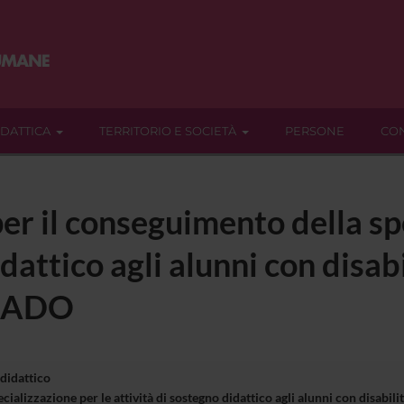
IDATTICA
TERRITORIO E SOCIETÀ
PERSONE
CON
er il conseguimento della sp
dattico agli alunni con disabi
GRADO
 didattico
cializzazione per le attività di sostegno didattico agli alunni con disa