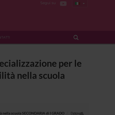
Segui su
TATTI
ecializzazione per le
lità nella scuola
bilità nella scuola SECONDARIA di I GRADO
Docenti