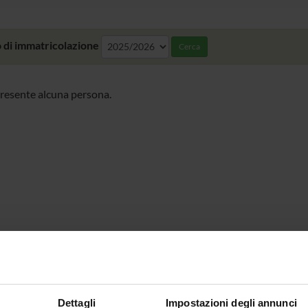
 di immatricolazione
Cerca
resente alcuna persona.
Dettagli
Impostazioni degli annunci