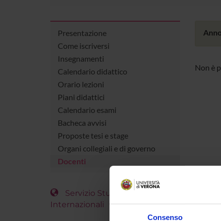
Anno
Presentazione
Come iscriversi
Insegnamenti
Non è p
Calendario didattico
Orario lezioni
Piani didattici
Calendario esami
Bacheca avvisi
Proposte tesi e stage
Organi collegiali e di governo
Docenti
Servizio Studenti
Internazionali
Consenso