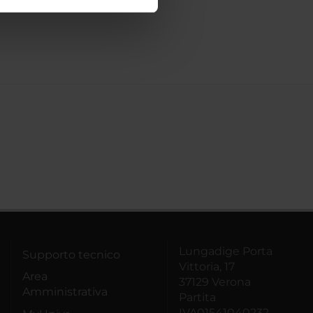
ostri partner che si occupano
azioni che hai fornito loro o
Lungadige Porta
Supporto tecnico
Vittoria, 17
Area
37129 Verona
Amministrativa
Partita
IVA01541040232