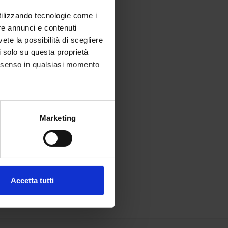
utilizzando tecnologie come i
re annunci e contenuti
vete la possibilità di scegliere
li solo su questa proprietà
consenso in qualsiasi momento
alche metro,
Marketing
e specifiche (impronte
ezione dettagli
. Puoi
Accetta tutti
l media e per analizzare il
ostri partner che si occupano
azioni che hai fornito loro o