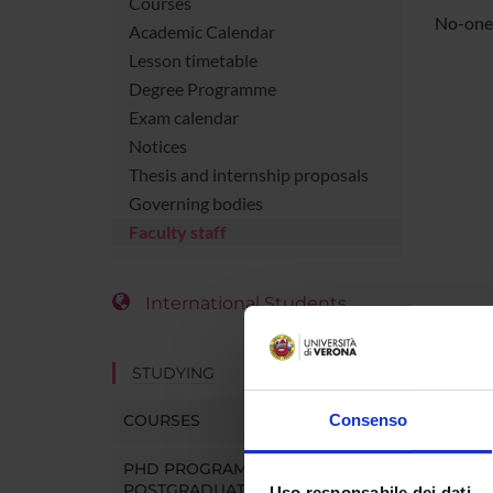
Courses
No-one 
Academic Calendar
Lesson timetable
Degree Programme
Exam calendar
Notices
Thesis and internship proposals
Governing bodies
Faculty staff
International Students
STUDYING
COURSES
Consenso
PHD PROGRAMMES AND
POSTGRADUATE TRAINING
Uso responsabile dei dati