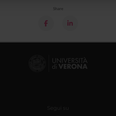
Share
Segui su