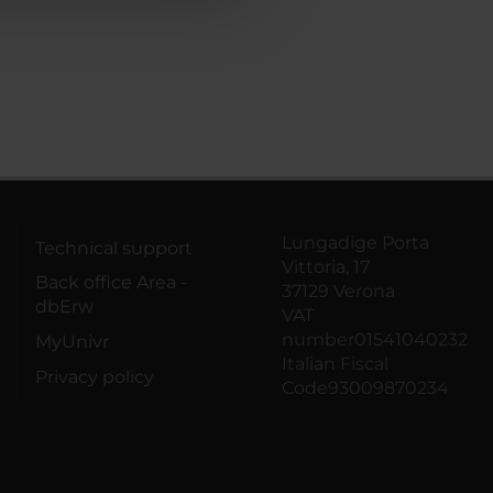
Lungadige Porta
Technical support
Vittoria, 17
Back office Area -
37129 Verona
dbErw
VAT
number01541040232
MyUnivr
Italian Fiscal
Privacy policy
Code93009870234