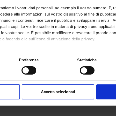
rattiamo i vostri dati personali, ad esempio il vostro numero IP, 
dere alle informazioni sul vostro dispositivo al fine di pubblica
nunci e i contenuti, ricercare il pubblico e sviluppare i servizi. A
r quali scopi. Le vostre scelte in materia di privacy sono applicabi
to le vostre scelte. È possibile modificare o revocare il proprio 
 o facendo clic sull'icona di attivazione della privacy.
mo anche:
oni sulla tua posizione geografica, con un'approssimazione di qu
Preferenze
Statistiche
spositivo, scansionandolo attivamente alla ricerca di caratteristich
aborati i tuoi dati personali e imposta le tue preferenze nella
s
consenso in qualsiasi momento dalla Dichiarazione sui cookie.
Accetta selezionati
nalizzare contenuti ed annunci, per fornire funzionalità dei socia
inoltre informazioni sul modo in cui utilizzi il nostro sito con i n
icità e social media, i quali potrebbero combinarle con altre inform
lizzo dei loro servizi.