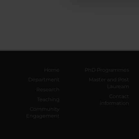
Home
PhD Programmes
Department
Master and Post
Lauream
Research
Contact
Teaching
information
Community
Engagement