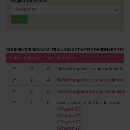
Registration year
search
COURSE CURRICULUM: TRAINING ACTIVITIES DIVIDED BY YEAR
YEAR
CREDITS
TTA
ACTIVITY
1°
3
A
Didattica speciale: approccio metaco
1°
2
A
Didattica speciale e apprendimento pe
1°
2
A
Didattica speciale e apprendimento pe
1°
1
F
Laboratorio - didattica delle educazi
[Gruppo 10]
[Gruppo 11]
[Gruppo 12]
[Gruppo 13]