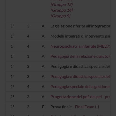
[Gruppo 13]
[Gruppo 14]
[Gruppo 9]
1°
3
A
Legislazione riferita all'integrazione 
1°
4
A
Modelli integrati di intervento psico-e
1°
4
A
Neuropsichiatria infantile (MED/39)
1°
1
A
Pedagogia della relazione d’aiuto (
1°
3
A
Pedagogia e didattica speciale dei dis
1°
3
A
Pedagogia e didattica speciale della d
1°
4
A
Pedagogia speciale della gestione in
1°
3
A
Progettazione del pdf, del pei - proge
1°
3
E
Prova finale -
Final Exam (-)