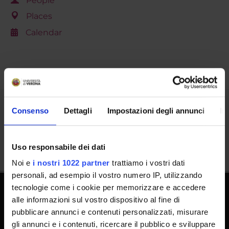
People
Places
Calendar
Consenso
Dettagli
Impostazioni degli annunci
In
Share
Uso responsabile dei dati
Noi e
i nostri 1022 partner
trattiamo i vostri dati
personali, ad esempio il vostro numero IP, utilizzando
tecnologie come i cookie per memorizzare e accedere
alle informazioni sul vostro dispositivo al fine di
PhD Programmes
pubblicare annunci e contenuti personalizzati, misurare
Master and Post Lauream
gli annunci e i contenuti, ricercare il pubblico e sviluppare