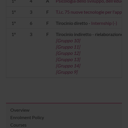
1°
4
A
Psicologia dello sviluppo, dell'educa
1°
3
F
T.i.c. 75 nuove tecnologie per l'appr
1°
6
F
Tirocinio diretto -
Internship (-)
1°
3
F
Tirocinio indiretto - rielaborazione 
[Gruppo 10]
[Gruppo 11]
[Gruppo 12]
[Gruppo 13]
[Gruppo 14]
[Gruppo 9]
Overview
Enrolment Policy
Courses