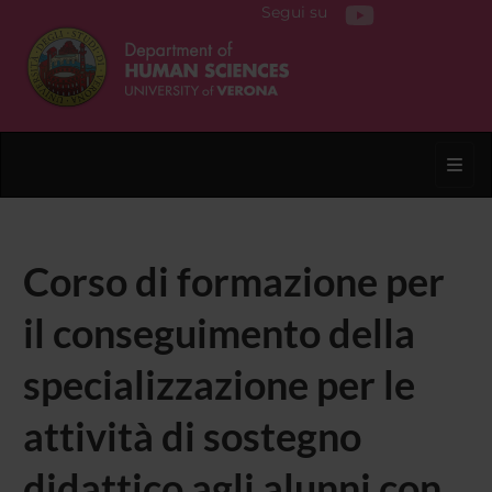
Segui su
Toggl
Corso di formazione per
il conseguimento della
specializzazione per le
attività di sostegno
didattico agli alunni con