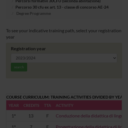
Percorsi formativi 30CFU (seconda abilitazione)
Percorso 30 cfu ex art. 13 - classe di concorso AE-24
Degree Programme
To see your indicative training path, select your registration
year
Registration year
search
COURSE CURRICULUM: TRAINING ACTIVITIES DIVIDED BY YEAR
YEAR
CREDITS
TTA
ACTIVITY
1°
13
F
Conduzione della didattica di lingua 
1°
7
F
Progettazione della didattica di lingu