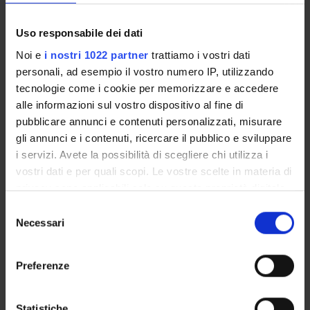
Thesis and internship proposals
Governing bodies
Uso responsabile dei dati
Faculty staff
Noi e
i nostri 1022 partner
trattiamo i vostri dati
personali, ad esempio il vostro numero IP, utilizzando
STUDYING
tecnologie come i cookie per memorizzare e accedere
alle informazioni sul vostro dispositivo al fine di
COURSES
pubblicare annunci e contenuti personalizzati, misurare
gli annunci e i contenuti, ricercare il pubblico e sviluppare
PHD PROGRAMMES AND POSTGRADUATE
i servizi. Avete la possibilità di scegliere chi utilizza i
TRAINING
vostri dati e per quali scopi. Le vostre scelte in materia di
privacy sono applicabili solo su questa proprietà digitale
Contacts
in cui avete effettuato le vostre scelte. È possibile
Selezione
People
modificare o revocare il proprio consenso in qualsiasi
Necessari
del
Places
momento dalla Dichiarazione sui cookie o facendo clic
consenso
sull'icona di attivazione della privacy.
Calendar
Preferenze
Con il tuo consenso, vorremmo anche:
raccogliere informazioni sulla tua posizione
Statistiche