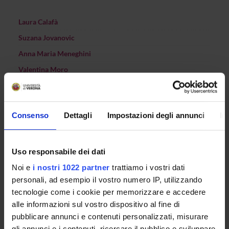
Laura Calafà
Suzana Jovanovic
Anna Maria Meneghini
Valentina Moro
Stefania Pontrandolfo
Eva Rizzin
Consenso
Dettagli
Impostazioni degli annunci
In
Gianluca Solla
Sabrina Tosi Cambini
Uso responsabile dei dati
Noi e
i nostri 1022 partner
trattiamo i vostri dati
RECORDS AND DOCUMENTS
personali, ad esempio il vostro numero IP, utilizzando
tecnologie come i cookie per memorizzare e accedere
alle informazioni sul vostro dispositivo al fine di
pubblicare annunci e contenuti personalizzati, misurare
gli annunci e i contenuti, ricercare il pubblico e sviluppare